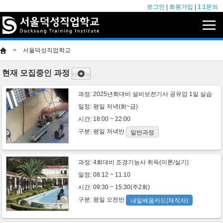
로그인
|
회원가입
|
1:1문의
>
서울덕성직업학교
현재 모집중인 과정
과정:
2025년회대비 설비보전기사 공유압 1일 실습
일정: 평일 저녁(화~금)
시간: 18:00 ~ 22:00
구분:
평일
저녁반
일반과정
과정:
4회대비 조경기능사 취득(이론/실기)
일정: 08.12 ~ 11.10
시간: 09:30 ~ 15:30(주2회)
구분:
평일
오전반
내일배움카드(재직자)