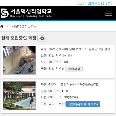
로그인
|
회원가입
|
1:1문의
>
서울덕성직업학교
현재 모집중인 과정
과정:
2025년회대비 설비보전기사 공유압 1일 실습
일정: 평일 저녁(화~금)
시간: 18:00 ~ 22:00
구분:
평일
저녁반
일반과정
과정:
4회대비 조경기능사 취득(이론/실기)
일정: 08.12 ~ 11.10
시간: 09:30 ~ 15:30(주2회)
구분:
평일
오전반
내일배움카드(재직자)