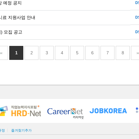
강 예정 공지
D
시료 지원사업 안내
D
) 모집 공고
D
1
2
3
4
5
6
7
8
규정
즐겨찾기추가