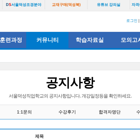
D
S
서울덕성조경분야
교재구매(덕성북)
유튜브 강의실
자격
로그인
훈련과정
커뮤니티
학습자료실
모의고
공지사항
서울덕성직업학교의 공지사항입니다. 개강일정등을 확인하세요.
1:1문의
수강후기
합격자명단
제목