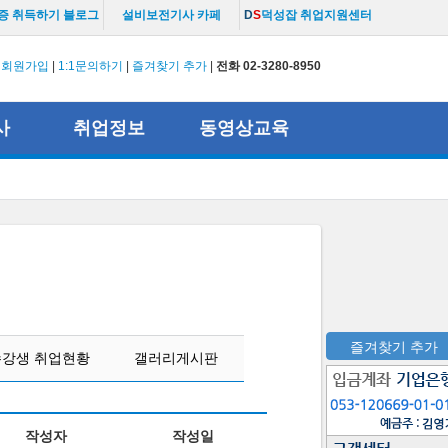
증 취득하기 블로그
설비보전기사 카페
D
S
덕성잡 취업지원센터
|
회원가입
|
1:1문의하기
|
즐겨찾기 추가
|
전화 02-3280-8950
사
취업정보
동영상교육
즐겨찾기 추가
수강생 취업현황
갤러리게시판
작성자
작성일