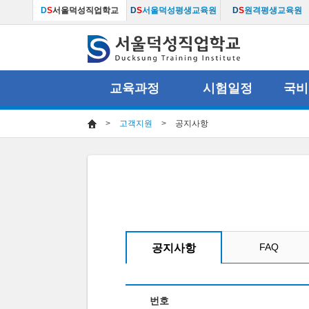
D
S
서울덕성직업학교
D
S
서울덕성평생교육원
D
S
원격평생교육원
교육과정
시험일정
국비
>
고객지원
>
공지사항
FAQ
공지사항
번호